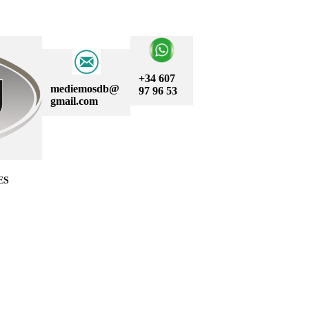
+34 607
mediemosdb@
97 96 53
gmail.com
ES